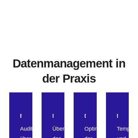
76
/ 100
SEO Punktzahl
Datenmanagement in
der Praxis
Beratung
Datenarchivierung
Datenerfassung
Datenbere
Audit
Überwachung
Optimierung
Temporä