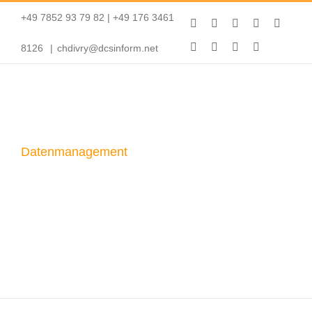
Zum
+49 7852 93 79 82 | +49 176 3461
Facebook
X
YouTube
Skype
Linked
Inhalt
WhatsApp
Dropbox
Pinterest
Instagram
8126
|
chdivry@dcsinform.net
springen
EDV-Beratung
IT-Service
Datenmanagement
Computertechnik
Sprachtechnik
Informationstechnik