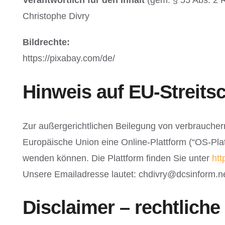
Verantwortlich für den Inhalt
(gem. § 55 Abs. 2 
Christophe Divry
Bildrechte:
https://pixabay.com/de/
Hinweis auf EU-Streits
Zur außergerichtlichen Beilegung von verbraucherre
Europäische Union eine Online-Plattform (“OS-Platt
wenden können. Die Plattform finden Sie unter
htt
Unsere Emailadresse lautet: chdivry@dcsinform.n
Disclaimer – rechtliche