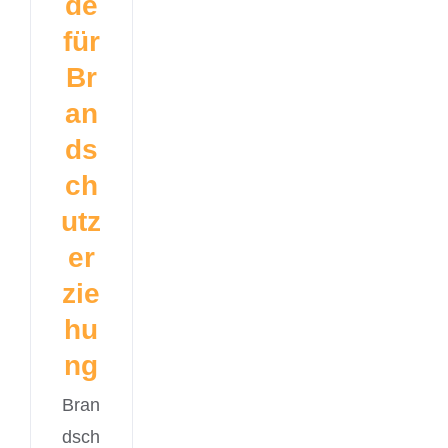
de
für
Br
an
ds
ch
utz
er
zie
hu
ng
Bran
dsch