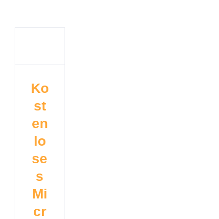
Ko
st
en
lo
se
s
Mi
cr