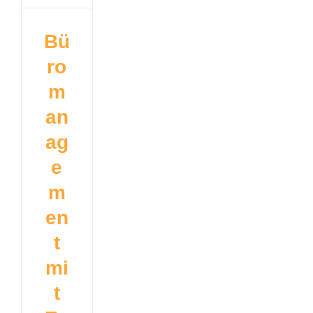
Bü
ro
m
an
ag
e
m
en
t
mi
t