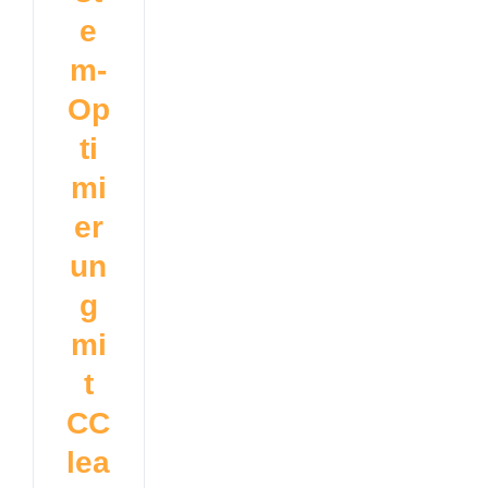
e
m-
Op
ti
mi
er
un
g
mi
t
CC
lea