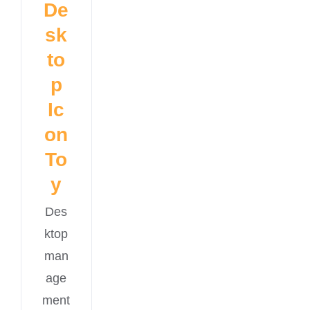
De
sk
to
p
Ic
on
To
y
Des
ktop
man
age
ment