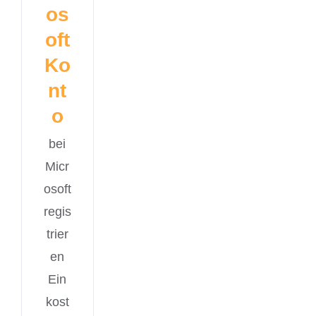
os
oft
Ko
nt
o
bei
Micr
osoft
regis
trier
en
Ein
kost