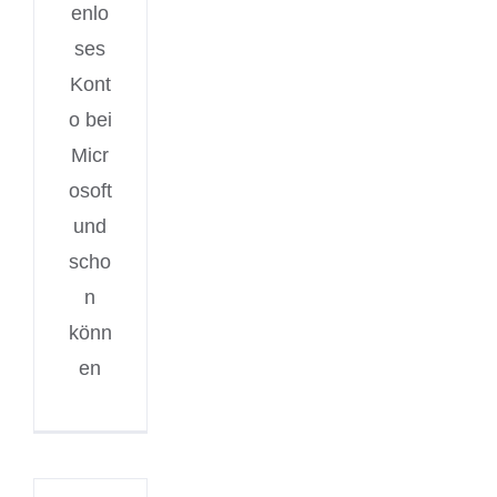
enlo
ses
Kont
o bei
Micr
osoft
und
scho
n
könn
en