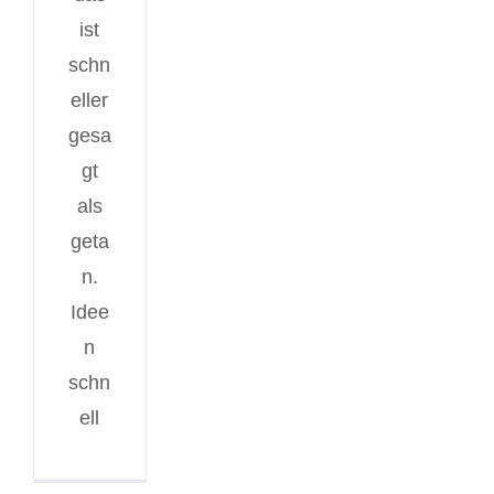
ist
schn
eller
gesa
gt
als
geta
n.
Idee
n
schn
ell