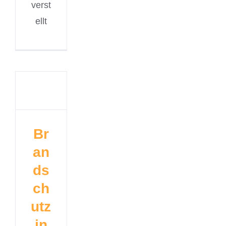
verst
ellt
Br
an
ds
ch
utz
in