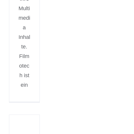
Multi
medi
a
Inhal
te.
Film
otec
h ist
ein