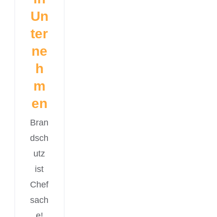
Un
ter
ne
h
m
en
Bran
dsch
utz
ist
Chef
sach
e!