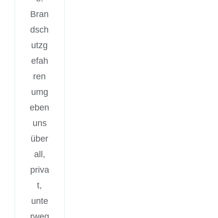
Bran
dsch
utzg
efah
ren
umg
eben
uns
über
all,
priva
t,
unte
rweg