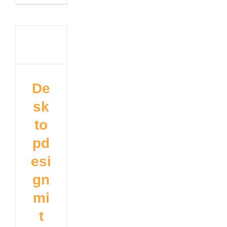
De
sk
to
pd
esi
gn
mi
t