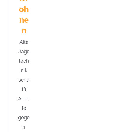
oh
ne
n
Alte
Jagd
tech
nik
scha
fft
Abhil
fe
gege
n